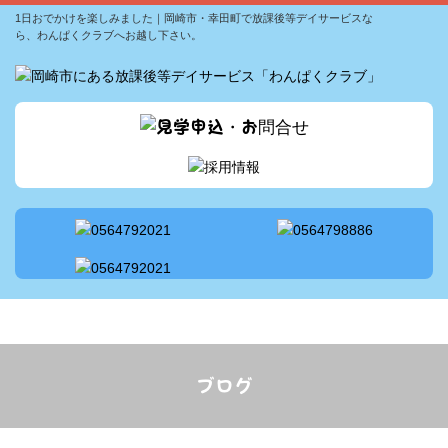
わんぱくサポートメソッドについて
1日おでかけを楽しみました｜岡崎市・幸田町で放課後等デイサービスな
ら、わんぱくクラブへお越し下さい。
スタッフ配置
サービス案内
1日の流れ
アクセス
採用情報
ブログ