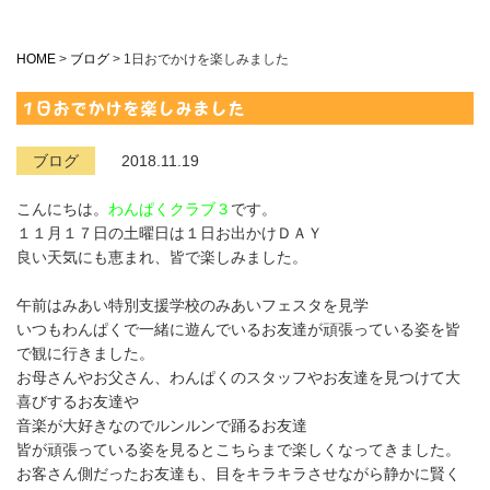
HOME
>
ブログ
>
1日おでかけを楽しみました
1日おでかけを楽しみました
ブログ
2018.11.19
こんにちは。
わんぱくクラブ３
です。
１１月１７日の土曜日は１日お出かけＤＡＹ
良い天気にも恵まれ、皆で楽しみました。
午前はみあい特別支援学校のみあいフェスタを見学
いつもわんぱくで一緒に遊んでいるお友達が頑張っている姿を皆
で観に行きました。
お母さんやお父さん、わんぱくのスタッフやお友達を見つけて大
喜びするお友達や
音楽が大好きなのでルンルンで踊るお友達
皆が頑張っている姿を見るとこちらまで楽しくなってきました。
お客さん側だったお友達も、目をキラキラさせながら静かに賢く