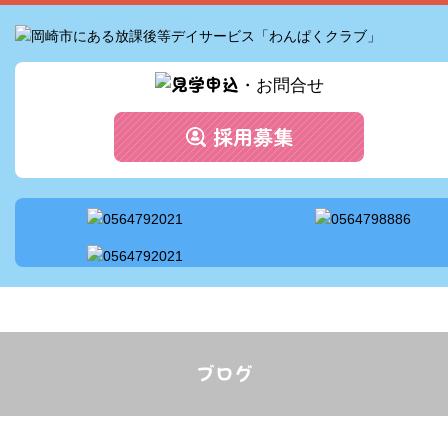
ッフ配置
ビス案内
の流れ
セス
情報
ブログ