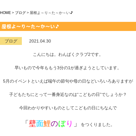
HOME
>
ブログ
>
屋根よ～り～た～か～い🎵
屋根よ～り～た～か～い🎵
ブログ
2021.04.30
こんにちは。わんぱくクラブ2です。
早いもので今年ももう3分の1が過ぎようとしています。
5月のイベントといえば端午の節句や母の日などいろいろありますが
子どもたちにとって一番身近なのは“こどもの日”でしょうか？
今回わかりやすいものとしてこどもの日にちなんで
「
壁
面
鯉
の
ぼ
り
」
をつくりました。