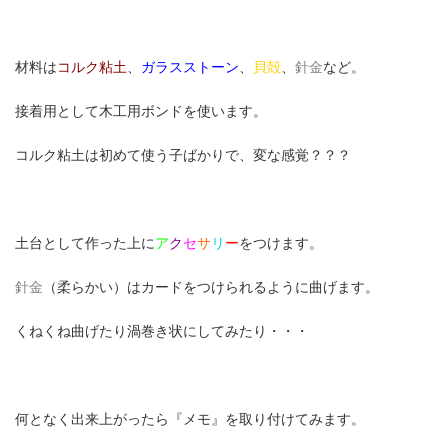
材料は
コルク粘土
、
ガラスストーン
、
貝殻
、
針金
など。
接着用として木工用ボンドを使います。
コルク粘土は初めて使う子ばかりで、変な感覚？？？
土台として作った上に
ア
ク
セ
サ
リ
ー
をつけます。
針金
（柔らかい）はカードをつけられるように曲げます。
くねくね曲げたり渦巻き状にしてみたり・・・
何となく出来上がったら『メモ』を取り付けてみます。