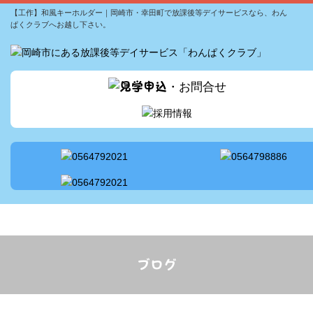
【工作】和風キーホルダー｜岡崎市・幸田町で放課後等デイサービスなら、わん
ッフ配置
ぱくクラブへお越し下さい。
ビス案内
の流れ
セス
情報
ブログ