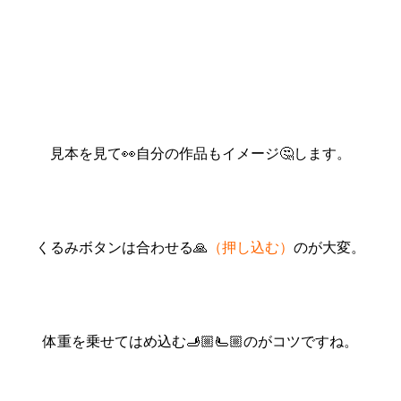
見本を見て👀自分の作品もイメージ🤔します。
くるみボタンは合わせる🙏
（押し込む）
のが大変。
体重を乗せてはめ込む🫸🏼🫷🏼のがコツですね。