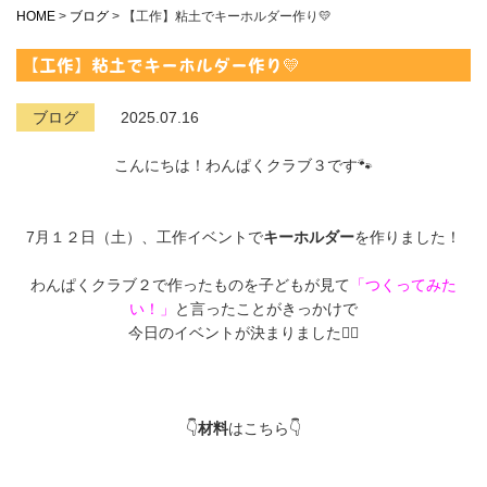
HOME
>
ブログ
>
【工作】粘土でキーホルダー作り💛
【工作】粘土でキーホルダー作り💛
ブログ
2025.07.16
こんにちは！わんぱくクラブ３です🐾
7月１２日（土）、工作イベントで
キーホルダー
を作りました！
わんぱくクラブ２で作ったものを子どもが見て
「つくってみた
い！」
と言ったことがきっかけで
今日のイベントが決まりました🙆‍♀️
👇
材料
はこちら👇