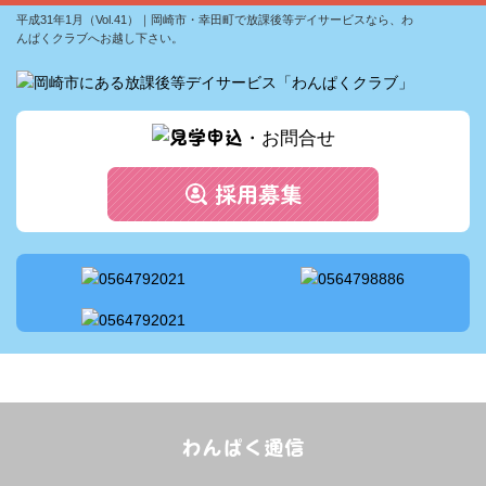
わんぱくサポートメソッドについて
平成31年1月（Vol.41）｜岡崎市・幸田町で放課後等デイサービスなら、わ
んぱくクラブへお越し下さい。
スタッフ配置
サービス案内
1日の流れ
アクセス
採用情報
わんぱく通信