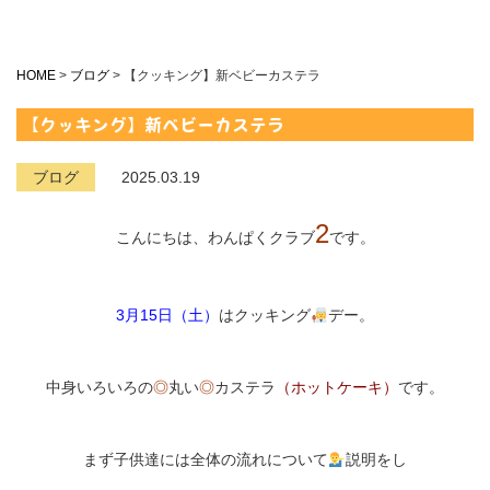
HOME
>
ブログ
>
【クッキング】新ベビーカステラ
【クッキング】新ベビーカステラ
ブログ
2025.03.19
2
こんにちは、わんぱくクラブ
です。
3月15日（土）
はクッキング
デー。
中身いろいろの
◎
丸い
◎
カステラ
（ホットケーキ）
です。
まず子供達には全体の流れについて
説明をし