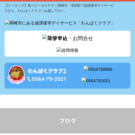
【クッキング】新ベビーカステラ｜岡崎市・幸田町で放課後等デイサービ
スなら、わんぱくクラブへお越し下さい。
サービス案内
1日の流れ
アクセス
採用情報
ブログ